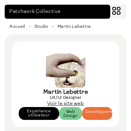
Patchwork Collective
Accueil
-
Studio
-
Martin Lebettre
Martin Lebettre
UX/UI Designer
Voir le site web
Expérience
Web
Développement
utilisateur
Design