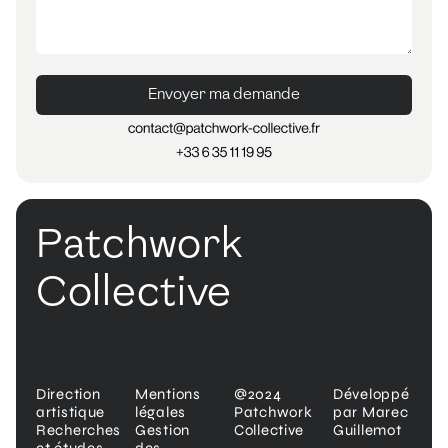
Envoyer ma demande
Patchwork
Collective
Direction
Mentions
@2024
Développé
artistique
légales
Patchwork
par Marec
Recherches
Gestion
Collective
Guillemot
et études
des